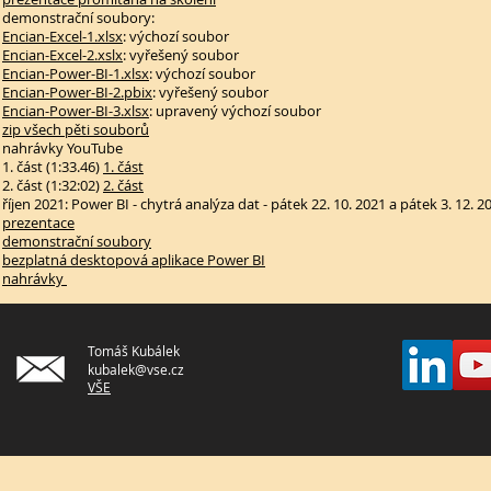
demonstrační soubory:
Encian-Excel-1.xlsx
: výchozí soubor
Encian-Excel-2.xslx
: vyřešený soubor
Encian-Power-BI-1.xlsx
: výchozí soubor
Encian-Power-BI-2.pbix
: vyřešený soubor
Encian-Power-BI-3.xlsx
: upravený výchozí soubor
zip všech pěti souborů
nahrávky YouTube
1. část (1:33.46)
1. část
2. část (1:32:02)
2. část
říjen 2021: Power BI - chytrá analýza dat - pátek 22. 10. 2021 a pátek 3. 12. 20
prezentace
demonstrační soubory
bezplatná desktopová aplikace Power BI
nahrávky
Tomáš Kubálek
kubalek@vse.cz
VŠE