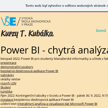
Tento web byl vytvořen v editoru webových stránek
Kurzy T. Kubálka
Domů
Power BI - chytrá analýz
listopad 2022: Power BI pro studenty Manažerské informatiky a učitele z fakult
prezentace
demonstrační soubory
bezplatná desktopová aplikace Power BI
nahrávky
ukázky sestav
rozvrh U3V
školení
turistika
říjen 2022: Kontingenční tabulky v Excelu a Power BI - pátek 30. 9. 2022, 9:15
instalace
bezplatnou desktopová aplikace Power BI
učební text
Interaktivní analýza a vizualizace dat Microsoft Power BI
prezentace promítaná na školení